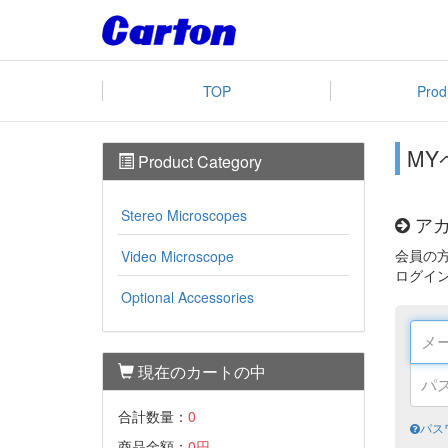
TOP
Prod
MY
Product Category
Stereo Microscopes
アカ
会員の
Video Microscope
ログイ
Optional Accessories
現在のカートの中
合計数量：
0
パス
商品金額：
0円