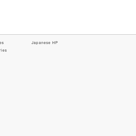
es
Japanese HP
ries