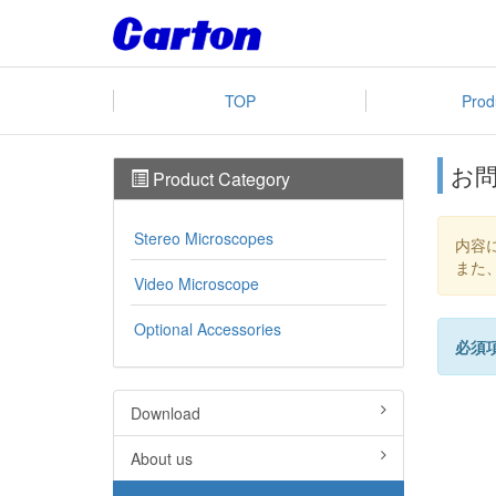
TOP
Prod
お問
Product Category
Stereo Microscopes
内容
また
Video Microscope
Optional Accessories
必須
Download
About us