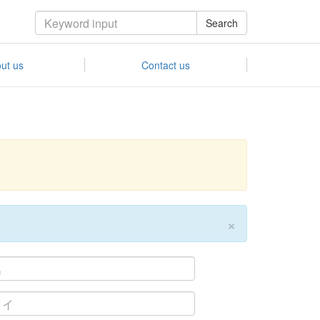
Search
ut us
Contact us
×