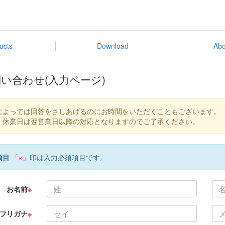
ucts
Download
Abo
い合わせ(入力ページ)
によっては回答をさしあげるのにお時間をいただくこともございます。
、休業日は翌営業日以降の対応となりますのでご了承ください。
項目
「
※
」印は入力必須項目です。
お名前
※
フリガナ
※