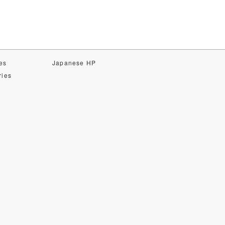
es
Japanese HP
ries