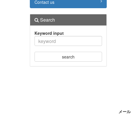
Contact us
Search
Keyword input
search
メール