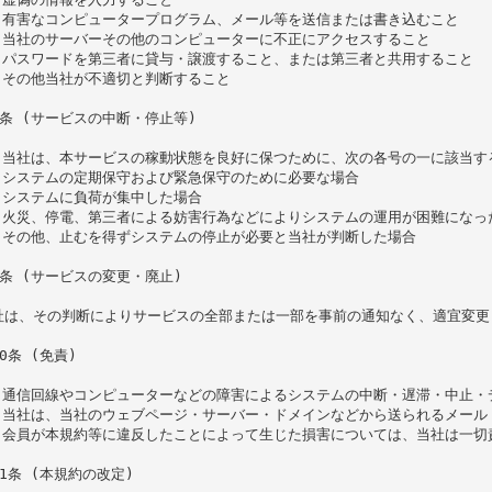
. 有害なコンピュータープログラム、メール等を送信または書き込むこと

. 当社のサーバーその他のコンピューターに不正にアクセスすること

. パスワードを第三者に貸与・譲渡すること、または第三者と共用すること

. その他当社が不適切と判断すること

条 (サービスの中断・停止等)

. 当社は、本サービスの稼動状態を良好に保つために、次の各号の一に該当す
1)システムの定期保守および緊急保守のために必要な場合

2)システムに負荷が集中した場合

3)火災、停電、第三者による妨害行為などによりシステムの運用が困難になった
4)その他、止むを得ずシステムの停止が必要と当社が判断した場合

条 (サービスの変更・廃止)

社は、その判断によりサービスの全部または一部を事前の通知なく、適宜変更
0条 (免責)

. 通信回線やコンピューターなどの障害によるシステムの中断・遅滞・中止
. 当社は、当社のウェブページ・サーバー・ドメインなどから送られるメール
. 会員が本規約等に違反したことによって生じた損害については、当社は一切
1条 (本規約の改定)
