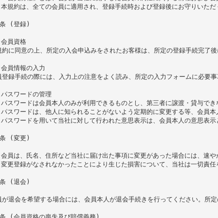
. 本規約は、全ての会員に適用され、登録手続時および登録後にお守りいただく
条 (登録)

 会員資格

規約に同意の上、所定の入会申込みをされたお客様は、所定の登録手続完了後
 会員情報の入力

員登録手続の際には、入力上の注意をよく読み、所定の入力フォームに必要事
 パスワードの管理

1)パスワードは会員本人のみが利用できるものとし、第三者に譲渡・貸与でき
2)パスワードは、他人に知られることがないよう定期的に変更する等、会員本
3)パスワードを用いて当社に対して行われた意思表示は、会員本人の意思表示
条 (変更)

. 会員は、氏名、住所など当社に届け出た事項に変更があった場合には、速や
. 変更登録がなされなかったことにより生じた損害について、当社は一切責
条 (退会)

員が退会を希望する場合には、会員本人が退会手続きを行ってください。所定
5条 (会員資格の喪失及び賠償義務)
