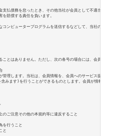
代金支払債務を怠ったとき、その他当社が会員として不適当と認める事由がある
害を賠償する責任を負います。

なコンピュータープログラムを送信するなどして、当社の営業を妨害すること
することはありません。ただし、次の各号の場合には、会員の事前の同意なく、


社が管理します。当社は、会員情報を、会員へのサービス提供、サービス内容
告を含みます)を行うことができるものとします。会員が情報提供を希望しな


上のご注意その他の本規約等に違反すること

を行うこと

と
