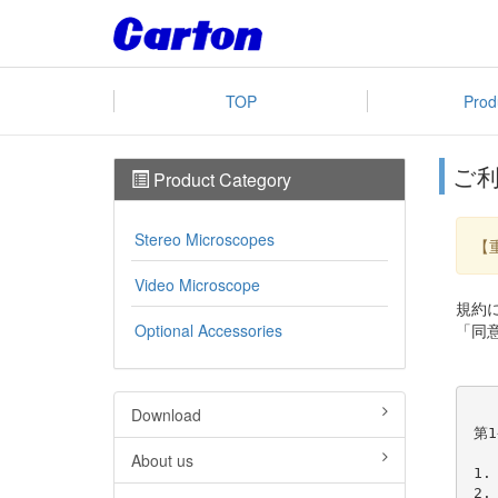
TOP
Prod
ご
Product Category
Stereo Microscopes
【
Video Microscope
規約
Optional Accessories
「同
Download
第1
About us
1
2