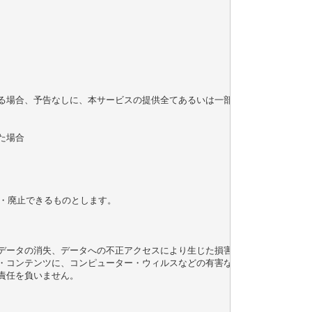
る場合、予告なしに、本サービスの提供全てあるいは一部を停止することがあ
場合

・廃止できるものとします。

・データの消失、データへの不正アクセスにより生じた損害、その他当社のサー
・コンテンツに、コンピューター・ウィルスなどの有害なものが含まれていな
責任を負いません。
