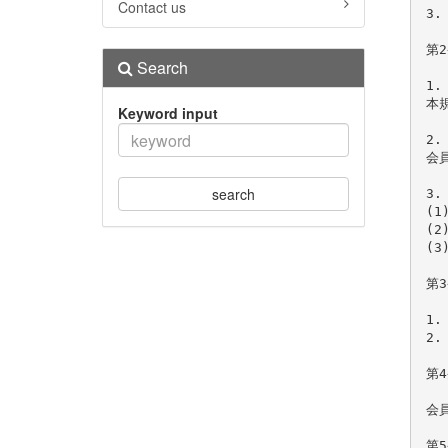
Contact us
3
第2
Search
1.
本
Keyword input
2.
会
search
3.
(
(
(
第3
1
2
第4
会
第