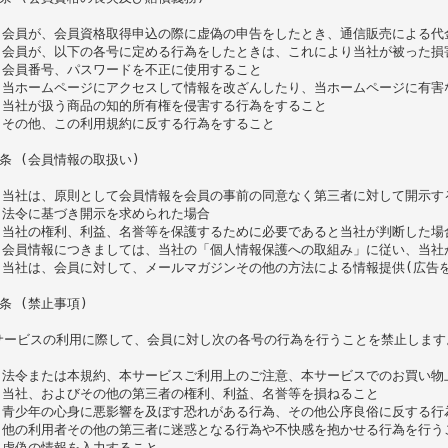
. 会員が、会員資格取得申込の際に虚偽の申告をしたとき、通信販売による
. 会員が、以下の各号に定める行為をしたときは、これにより当社が被った損
1)会員番号、パスワードを不正に使用すること

2)当ホームページにアクセスして情報を改ざんしたり、当ホームページに有害
3)当社が扱う商品の知的所有権を侵害する行為をすること

4)その他、この利用規約に反する行為をすること

条 (会員情報の取扱い)

. 当社は、原則として会員情報を会員の事前の同意なく第三者に対して開示
1)法令に基づき開示を求められた場合

2)当社の権利、利益、名誉等を保護するために必要であると当社が判断した場合
. 会員情報につきましては、当社の「個人情報保護への取組み」に従い、当
. 当社は、会員に対して、メールマガジンその他の方法による情報提供(広
条 (禁止事項)

サービスの利用に際して、会員に対し次の各号の行為を行うことを禁止します。
. 法令または本規約、本サービスご利用上のご注意、本サービスでのお買い物
. 当社、およびその他の第三者の権利、利益、名誉等を損ねること

. 青少年の心身に悪影響を及ぼす恐れがある行為、その他公序良俗に反する行為
. 他の利用者その他の第三者に迷惑となる行為や不快感を抱かせる行為を行うこ
 虚偽の情報を入力すること
