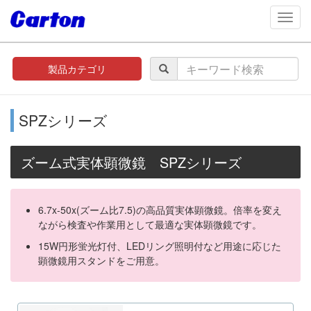
navig
製品カテゴリ
SPZシリーズ
ズーム式実体顕微鏡 SPZシリーズ
6.7x-50x(ズーム比7.5)の高品質実体顕微鏡。倍率を変え
ながら検査や作業用として最適な実体顕微鏡です。
15W円形蛍光灯付、LEDリング照明付など用途に応じた
顕微鏡用スタンドをご用意。