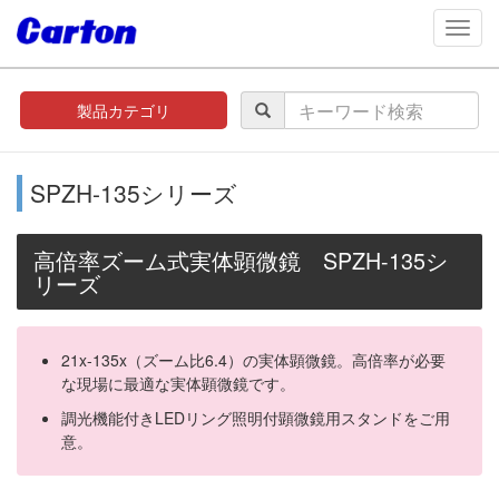
navig
製品カテゴリ
SPZH-135シリーズ
高倍率ズーム式実体顕微鏡 SPZH-135シ
リーズ
21x-135x（ズーム比6.4）の実体顕微鏡。高倍率が必要
な現場に最適な実体顕微鏡です。
調光機能付きLEDリング照明付顕微鏡用スタンドをご用
意。