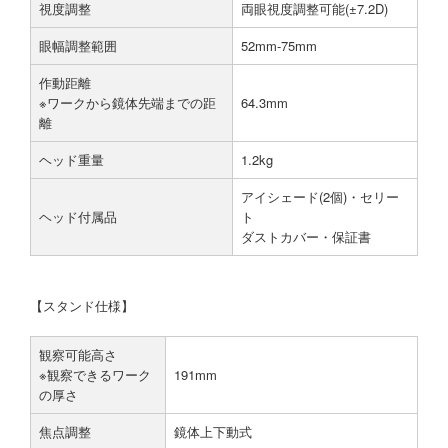
視度調整
両眼視度調整可能(±7.2D)
眼幅調整範囲
52mm-75mm
作動距離
※ワークから鏡体先端までの距
64.3mm
離
ヘッド重量
1.2kg
アイシェード(2個)・セリー
ヘッド付属品
ト
ダストカバー・保証書
【スタンド仕様】
観察可能高さ
※観察できるワーク
191mm
の厚さ
焦点調整
鏡体上下動式