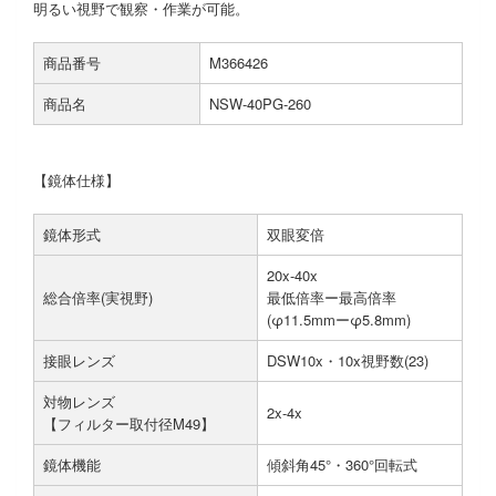
明るい視野で観察・作業が可能。
商品番号
M366426
商品名
NSW-40PG-260
【鏡体仕様】
鏡体形式
双眼変倍
20x-40x
総合倍率(実視野)
最低倍率ー最高倍率
(φ11.5mmーφ5.8mm)
接眼レンズ
DSW10x・10x視野数(23)
対物レンズ
2x-4x
【フィルター取付径M49】
鏡体機能
傾斜角45°・360°回転式