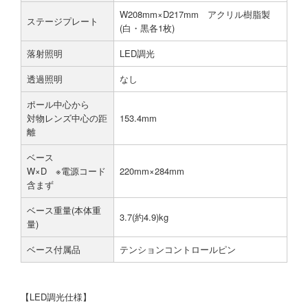
W208mm×D217mm アクリル樹脂製
ステージプレート
(白・黒各1枚)
落射照明
LED調光
透過照明
なし
ポール中心から
対物レンズ中心の距
153.4mm
離
ベース
W×D ※電源コード
220mm×284mm
含まず
ベース重量(本体重
3.7(約4.9)kg
量)
ベース付属品
テンションコントロールピン
【LED調光仕様】