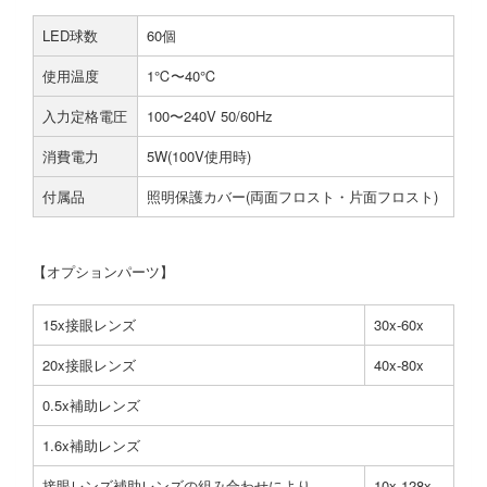
LED球数
60個
使用温度
1℃〜40℃
入力定格電圧
100〜240V 50/60Hz
消費電力
5W(100V使用時)
付属品
照明保護カバー(両面フロスト・片面フロスト)
【オプションパーツ】
15x接眼レンズ
30x-60x
20x接眼レンズ
40x-80x
0.5x補助レンズ
1.6x補助レンズ
接眼レンズ補助レンズの組み合わせにより
10x-128x