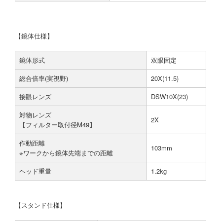
【鏡体仕様】
鏡体形式
双眼固定
総合倍率(実視野)
20X(11.5)
接眼レンズ
DSW10X(23)
対物レンズ
2X
【フィルター取付径M49】
作動距離
103mm
※ワークから鏡体先端までの距離
ヘッド重量
1.2kg
【スタンド仕様】