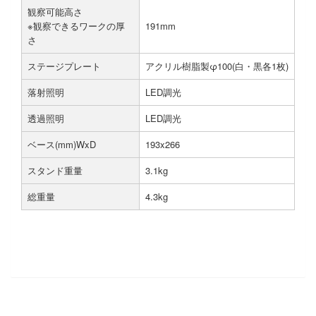
観察可能高さ
※観察できるワークの厚
191mm
さ
ステージプレート
アクリル樹脂製φ100(白・黒各1枚)
落射照明
LED調光
透過照明
LED調光
ベース(mm)WxD
193x266
スタンド重量
3.1kg
総重量
4.3kg