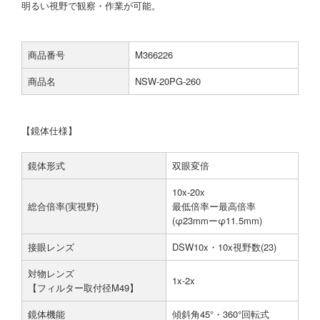
明るい視野で観察・作業が可能。
商品番号
M366226
商品名
NSW-20PG-260
【鏡体仕様】
鏡体形式
双眼変倍
10x-20x
総合倍率(実視野)
最低倍率ー最高倍率
(φ23mmーφ11.5mm)
接眼レンズ
DSW10x・10x視野数(23)
対物レンズ
1x-2x
【フィルター取付径M49】
鏡体機能
傾斜角45°・360°回転式