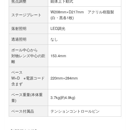
焦点調整
鏡体上下動式
W208mm×D217mm アクリル樹脂製
ステージプレート
(白・黒各1枚)
落射照明
LED調光
透過照明
なし
ポール中心から
対物レンズ中心の距
153.4mm
離
ベース
W×D ※電源コード
220mm×284mm
含まず
ベース重量(本体重
3.7kg(約4.9kg)
量)
ベース付属品
テンションコントロールピン