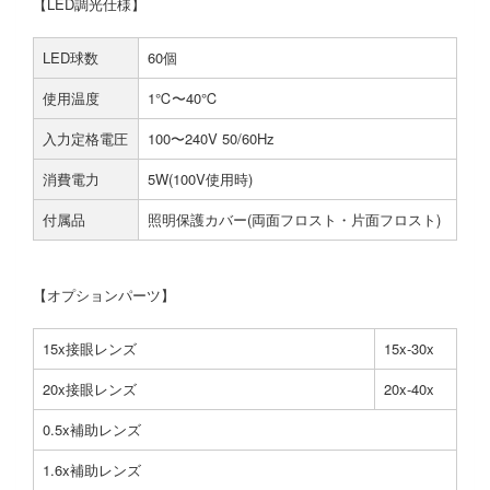
【LED調光仕様】
LED球数
60個
使用温度
1℃〜40℃
入力定格電圧
100〜240V 50/60Hz
消費電力
5W(100V使用時)
付属品
照明保護カバー(両面フロスト・片面フロスト)
【オプションパーツ】
15x接眼レンズ
15x-30x
20x接眼レンズ
20x-40x
0.5x補助レンズ
1.6x補助レンズ