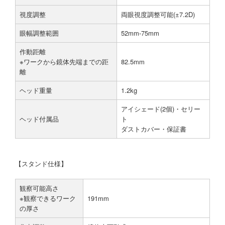
視度調整
両眼視度調整可能(±7.2D)
眼幅調整範囲
52mm-75mm
作動距離
※ワークから鏡体先端までの距
82.5mm
離
ヘッド重量
1.2kg
アイシェード(2個)・セリー
ヘッド付属品
ト
ダストカバー・保証書
【スタンド仕様】
観察可能高さ
※観察できるワーク
191mm
の厚さ